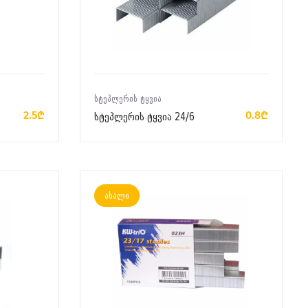
ᲙᲐᲚᲐᲗᲐᲨᲘ ᲓᲐᲛᲐᲢᲔᲑᲐ
ᲡᲢᲔᲞᲚᲔᲠᲘᲡ ᲢᲧᲕᲘᲐ
2.5₾
0.8₾
სტეპლერის ტყვია 24/6
ახალი