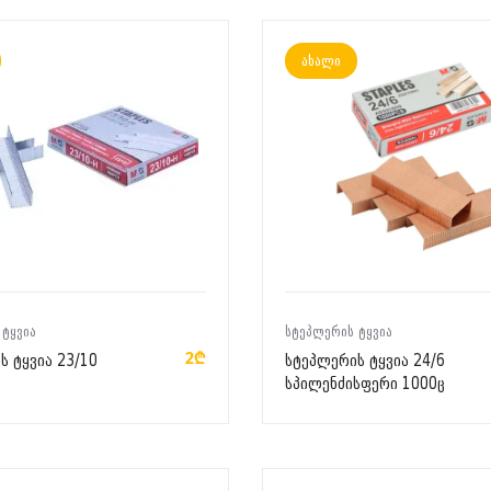
ახალი
ᲙᲐᲚᲐᲗᲐᲨᲘ ᲓᲐᲛᲐᲢᲔᲑᲐ
ᲙᲐᲚᲐᲗᲐᲨᲘ ᲓᲐᲛᲐᲢᲔᲑᲐ
 ᲢᲧᲕᲘᲐ
ᲡᲢᲔᲞᲚᲔᲠᲘᲡ ᲢᲧᲕᲘᲐ
2₾
ს ტყვია 23/10
სტეპლერის ტყვია 24/6
სპილენძისფერი 1000ც