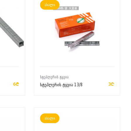
ახალი
ᲙᲐᲚᲐᲗᲐᲨᲘ ᲓᲐᲛᲐᲢᲔᲑᲐ
ᲡᲢᲔᲞᲚᲔᲠᲘᲡ ᲢᲧᲕᲘᲐ
6₾
3₾
სტეპლერის ტყვია 13/8
ახალი