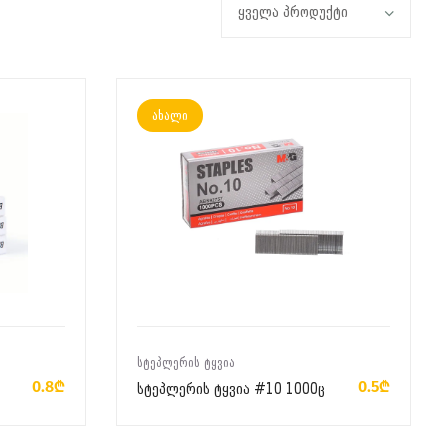
ახალი
ᲙᲐᲚᲐᲗᲐᲨᲘ ᲓᲐᲛᲐᲢᲔᲑᲐ
ᲡᲢᲔᲞᲚᲔᲠᲘᲡ ᲢᲧᲕᲘᲐ
0.8₾
0.5₾
სტეპლერის ტყვია #10 1000ც