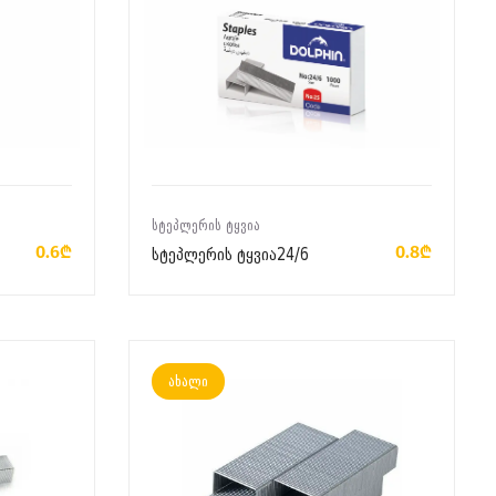
ᲙᲐᲚᲐᲗᲐᲨᲘ ᲓᲐᲛᲐᲢᲔᲑᲐ
ᲡᲢᲔᲞᲚᲔᲠᲘᲡ ᲢᲧᲕᲘᲐ
0.6₾
0.8₾
სტეპლერის ტყვია24/6
ახალი