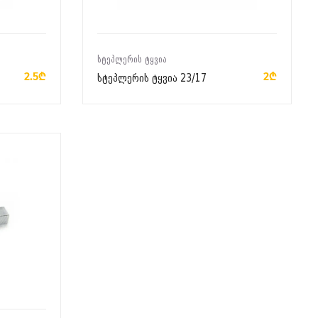
ᲙᲐᲚᲐᲗᲐᲨᲘ ᲓᲐᲛᲐᲢᲔᲑᲐ
ᲡᲢᲔᲞᲚᲔᲠᲘᲡ ᲢᲧᲕᲘᲐ
2.5₾
2₾
სტეპლერის ტყვია 23/17