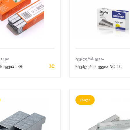
ᲙᲐᲚᲐᲗᲐᲨᲘ ᲓᲐᲛᲐᲢᲔᲑᲐ
ᲙᲐᲚᲐᲗᲐᲨᲘ ᲓᲐᲛᲐᲢᲔᲑᲐ
 ᲢᲧᲕᲘᲐ
ᲡᲢᲔᲞᲚᲔᲠᲘᲡ ᲢᲧᲕᲘᲐ
3₾
ს ტყვია 13/6
სტეპლერის ტყვია NO.10
ახალი