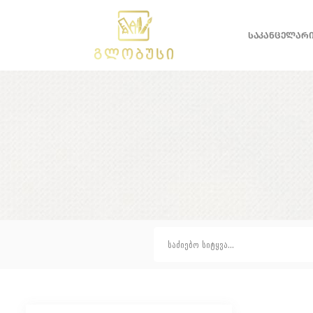
ᲡᲐᲙᲐᲜᲪᲔᲚᲐᲠ