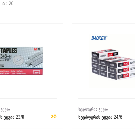
ია : 20
ᲙᲐᲚᲐᲗᲐᲨᲘ ᲓᲐᲛᲐᲢᲔᲑᲐ
ᲙᲐᲚᲐᲗᲐᲨᲘ ᲓᲐᲛᲐᲢᲔᲑᲐ
 ᲢᲧᲕᲘᲐ
ᲡᲢᲔᲞᲚᲔᲠᲘᲡ ᲢᲧᲕᲘᲐ
2₾
ს ტყვია 23/8
სტეპლერის ტყვია 24/6