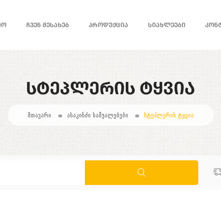
ᲘᲝ
ᲩᲕᲔᲜ ᲨᲔᲡᲐᲮᲔᲑ
ᲞᲠᲝᲓᲣᲥᲪᲘᲐ
ᲡᲘᲐᲮᲚᲔᲔᲑᲘ
ᲙᲝᲜ
ᲡᲢᲔᲞᲚᲔᲠᲘᲡ ᲢᲧᲕᲘᲐ
მთავარი
ასაკინძი საშუალებები
სტეპლერის ტყვია