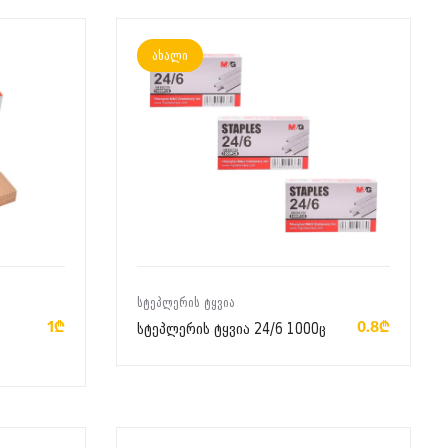
ახალი
ᲙᲐᲚᲐᲗᲐᲨᲘ ᲓᲐᲛᲐᲢᲔᲑᲐ
ᲡᲢᲔᲞᲚᲔᲠᲘᲡ ᲢᲧᲕᲘᲐ
1₾
0.8₾
სტეპლერის ტყვია 24/6 1000ც