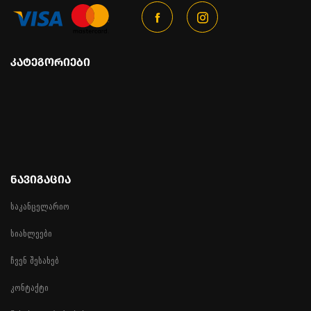
ᲙᲐᲢᲔᲒᲝᲠᲘᲔᲑᲘ
ᲜᲐᲕᲘᲒᲐᲪᲘᲐ
საკანცელარიო
სიახლეები
ჩვენ შესახებ
კონტაქტი