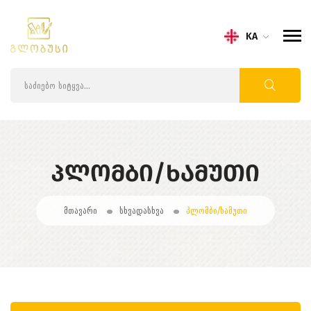
KA
ᲞᲚᲝᲛᲑᲘ/ᲮᲐᲛᲣᲗᲘ
მთავარი
სხვადასხვა
პლომბი/ხამუთი