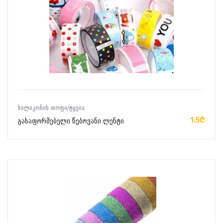
ᲙᲐᲚᲐᲗᲐᲨᲘ ᲓᲐᲛᲐᲢᲔᲑᲐ
ᲡᲘᲚᲘᲙᲝᲜᲘᲡ ᲗᲝᲤᲘ/ᲢᲧᲕᲘᲐ
1.5₾
გასაფორმებელი წებოვანი ლენტი