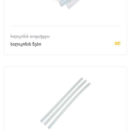
ᲙᲐᲚᲐᲗᲐᲨᲘ ᲓᲐᲛᲐᲢᲔᲑᲐ
ᲡᲘᲚᲘᲙᲝᲜᲘᲡ ᲗᲝᲤᲘ/ᲢᲧᲕᲘᲐ
0₾
სილიკონის წებო