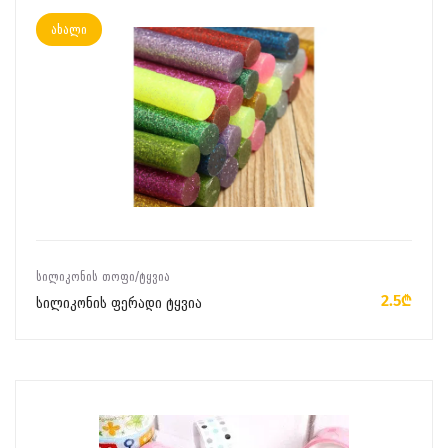
ახალი
ᲙᲐᲚᲐᲗᲐᲨᲘ ᲓᲐᲛᲐᲢᲔᲑᲐ
ᲡᲘᲚᲘᲙᲝᲜᲘᲡ ᲗᲝᲤᲘ/ᲢᲧᲕᲘᲐ
2.5₾
სილიკონის ფერადი ტყვია