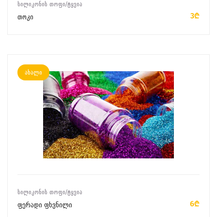
ᲡᲘᲚᲘᲙᲝᲜᲘᲡ ᲗᲝᲤᲘ/ᲢᲧᲕᲘᲐ
3₾
თოკი
ახალი
ᲙᲐᲚᲐᲗᲐᲨᲘ ᲓᲐᲛᲐᲢᲔᲑᲐ
ᲡᲘᲚᲘᲙᲝᲜᲘᲡ ᲗᲝᲤᲘ/ᲢᲧᲕᲘᲐ
6₾
ფერადი ფხვნილი