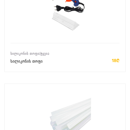
ᲙᲐᲚᲐᲗᲐᲨᲘ ᲓᲐᲛᲐᲢᲔᲑᲐ
ᲡᲘᲚᲘᲙᲝᲜᲘᲡ ᲗᲝᲤᲘ/ᲢᲧᲕᲘᲐ
18₾
სილიკონის თოფი