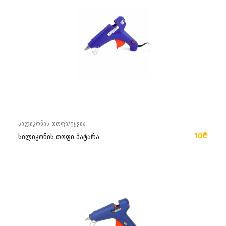
ᲙᲐᲚᲐᲗᲐᲨᲘ ᲓᲐᲛᲐᲢᲔᲑᲐ
ᲡᲘᲚᲘᲙᲝᲜᲘᲡ ᲗᲝᲤᲘ/ᲢᲧᲕᲘᲐ
10₾
სილიკონის თოფი პატარა