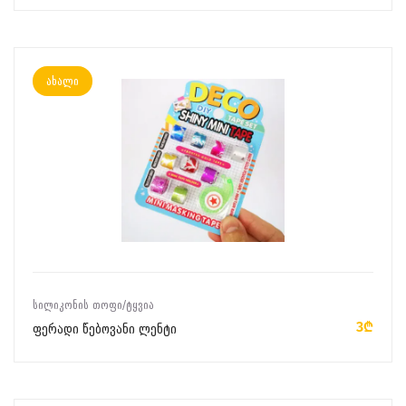
ახალი
ᲙᲐᲚᲐᲗᲐᲨᲘ ᲓᲐᲛᲐᲢᲔᲑᲐ
ᲡᲘᲚᲘᲙᲝᲜᲘᲡ ᲗᲝᲤᲘ/ᲢᲧᲕᲘᲐ
3₾
ფერადი წებოვანი ლენტი