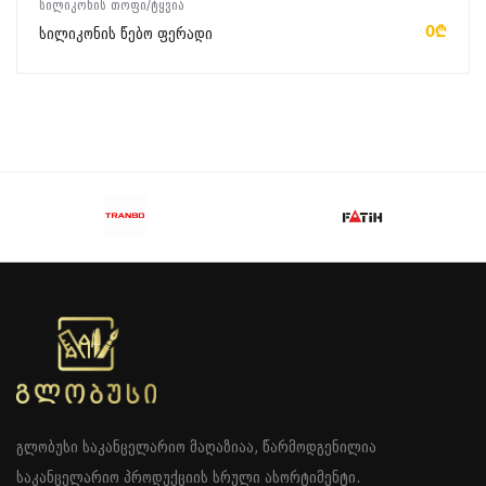
ᲡᲘᲚᲘᲙᲝᲜᲘᲡ ᲗᲝᲤᲘ/ᲢᲧᲕᲘᲐ
0₾
სილიკონის წებო ფერადი
გლობუსი საკანცელარიო მაღაზიაა, წარმოდგენილია
საკანცელარიო პროდუქციის სრული ასორტიმენტი.