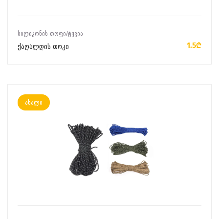
ᲙᲐᲚᲐᲗᲐᲨᲘ ᲓᲐᲛᲐᲢᲔᲑᲐ
ᲡᲘᲚᲘᲙᲝᲜᲘᲡ ᲗᲝᲤᲘ/ᲢᲧᲕᲘᲐ
1.5₾
ქაღალდის თოკი
ახალი
ᲙᲐᲚᲐᲗᲐᲨᲘ ᲓᲐᲛᲐᲢᲔᲑᲐ