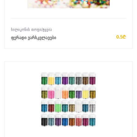
ᲙᲐᲚᲐᲗᲐᲨᲘ ᲓᲐᲛᲐᲢᲔᲑᲐ
ᲡᲘᲚᲘᲙᲝᲜᲘᲡ ᲗᲝᲤᲘ/ᲢᲧᲕᲘᲐ
0.5₾
ფერადი ვარსკვლავები