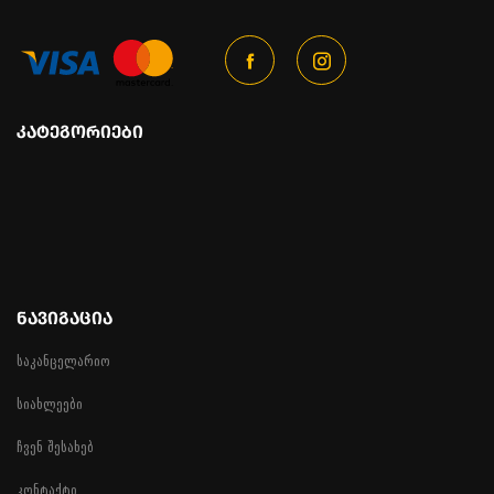
ᲙᲐᲢᲔᲒᲝᲠᲘᲔᲑᲘ
ᲜᲐᲕᲘᲒᲐᲪᲘᲐ
საკანცელარიო
სიახლეები
ჩვენ შესახებ
კონტაქტი