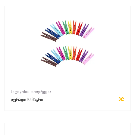
ᲙᲐᲚᲐᲗᲐᲨᲘ ᲓᲐᲛᲐᲢᲔᲑᲐ
ᲡᲘᲚᲘᲙᲝᲜᲘᲡ ᲗᲝᲤᲘ/ᲢᲧᲕᲘᲐ
3₾
ფერადი სამაგრი