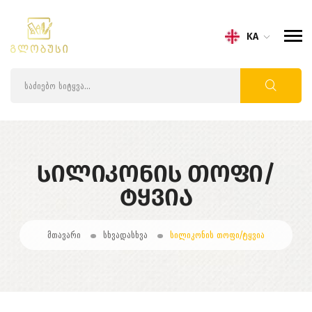
KA
ᲡᲘᲚᲘᲙᲝᲜᲘᲡ ᲗᲝᲤᲘ/
ᲢᲧᲕᲘᲐ
მთავარი
სხვადასხვა
სილიკონის თოფი/ტყვია