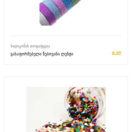
ᲙᲐᲚᲐᲗᲐᲨᲘ ᲓᲐᲛᲐᲢᲔᲑᲐ
ᲡᲘᲚᲘᲙᲝᲜᲘᲡ ᲗᲝᲤᲘ/ᲢᲧᲕᲘᲐ
0.2₾
გასაფორმებელი წებოვანი ლენტი