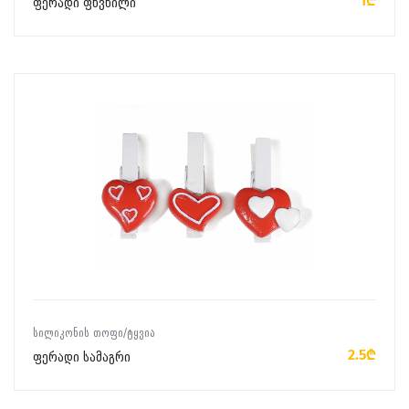
1₾
ფერადი ფხვნილი
ᲙᲐᲚᲐᲗᲐᲨᲘ ᲓᲐᲛᲐᲢᲔᲑᲐ
ᲡᲘᲚᲘᲙᲝᲜᲘᲡ ᲗᲝᲤᲘ/ᲢᲧᲕᲘᲐ
2.5₾
ფერადი სამაგრი