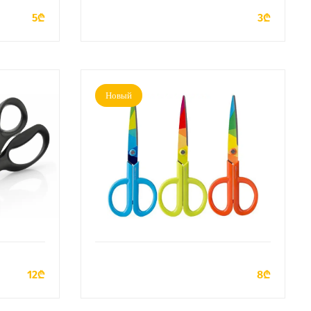
5₾
3₾
Новый
У
ДОБАВИТЬ В КОРЗИНУ
12₾
8₾