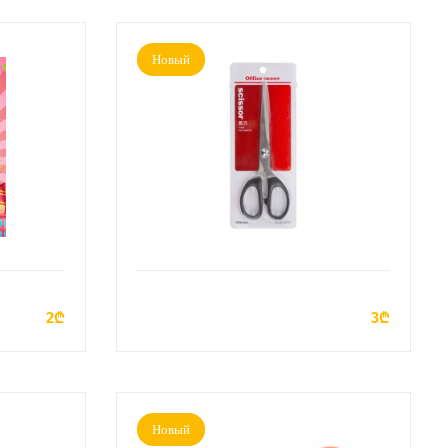
Новый
У
ДОБАВИТЬ В КОРЗИНУ
2₾
3₾
Новый