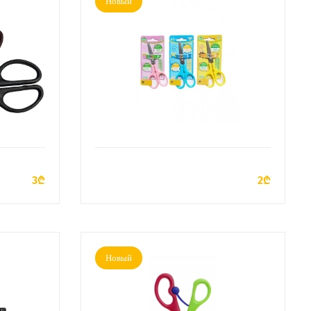
Новый
У
ДОБАВИТЬ В КОРЗИНУ
3₾
2₾
Новый