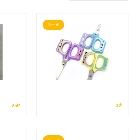
Новый
У
ДОБАВИТЬ В КОРЗИНУ
25₾
3₾