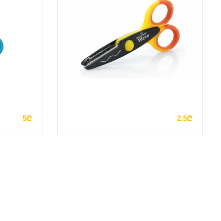
У
ДОБАВИТЬ В КОРЗИНУ
5₾
2.5₾