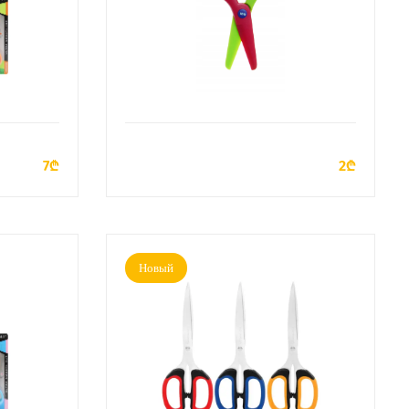
У
ДОБАВИТЬ В КОРЗИНУ
7₾
2₾
Новый