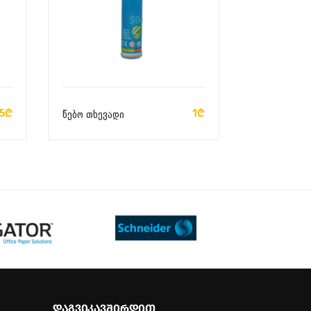
ᲙᲐᲚᲐᲗᲐᲨᲘ ᲓᲐᲛᲐᲢᲔᲑᲐ
.5₾
1₾
წებო თხევადი
ᲓᲐᲒᲕᲘᲙᲐᲕᲨᲘᲠᲓᲘᲗ