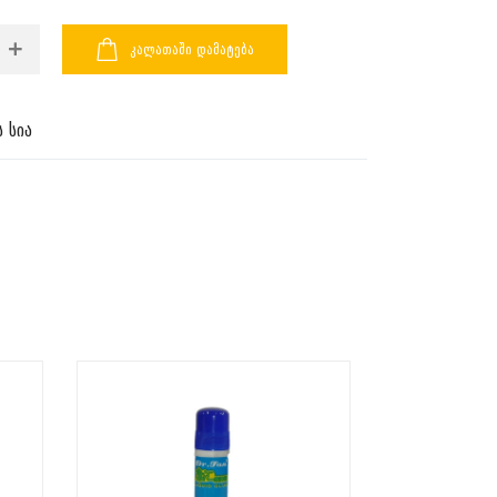
ᲙᲐᲚᲐᲗᲐᲨᲘ ᲓᲐᲛᲐᲢᲔᲑᲐ
 სია