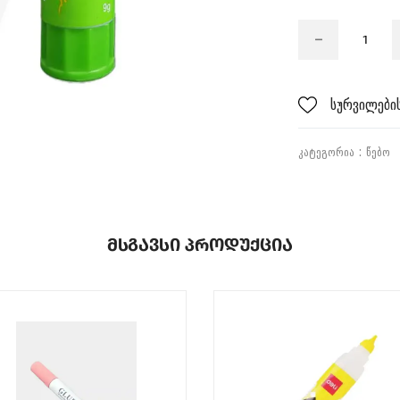
სურვილების
ᲙᲐᲢᲔᲒᲝᲠᲘᲐ :
ᲬᲔᲑᲝ
Მსგავსი Პროდუქცია