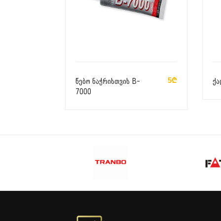
ᲙᲐᲚᲐᲗᲐᲨᲘ ᲓᲐᲛᲐᲢᲔᲑᲐ
5₾
წებო ნაჭრისთვის B-
ქა
7000