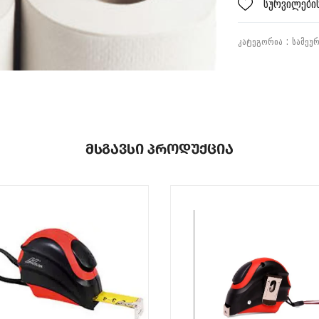
სურვილების
ᲙᲐᲢᲔᲒᲝᲠᲘᲐ :
ᲡᲐᲛᲔᲣ
Მსგავსი Პროდუქცია