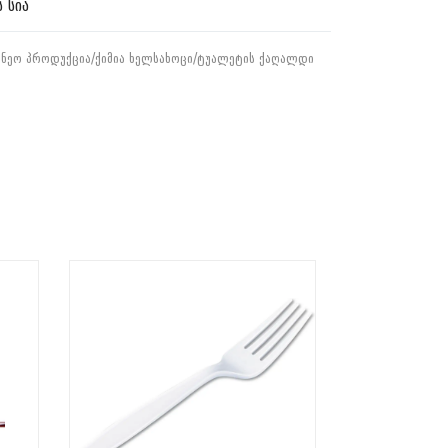
 სია
ᲠᲜᲔᲝ ᲞᲠᲝᲓᲣᲥᲪᲘᲐ/ᲥᲘᲛᲘᲐ
ᲮᲔᲚᲡᲐᲮᲝᲪᲘ/ᲢᲣᲐᲚᲔᲢᲘᲡ ᲥᲐᲦᲐᲚᲓᲘ