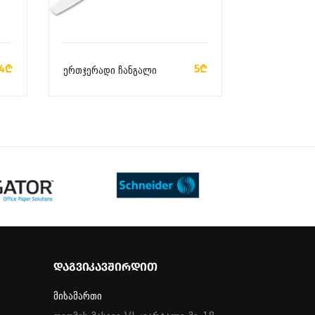
ᲙᲐᲚᲐᲗᲐᲨᲘ ᲓᲐᲛᲐᲢᲔᲑᲐ
4₾
5₾
ერთჯერადი ჩანგალი
ᲓᲐᲒᲕᲘᲙᲐᲕᲨᲘᲠᲓᲘᲗ
მისამართი