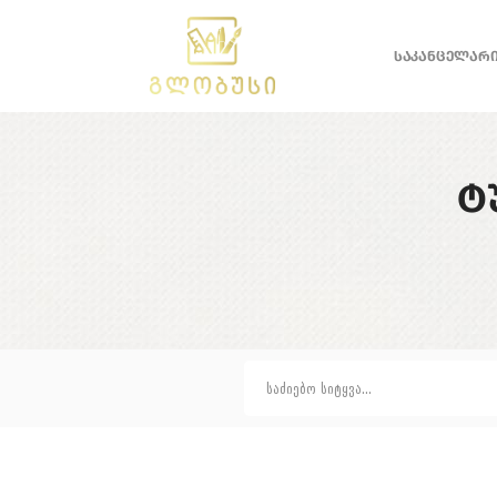
ᲡᲐᲙᲐᲜᲪᲔᲚᲐᲠ
Ტ