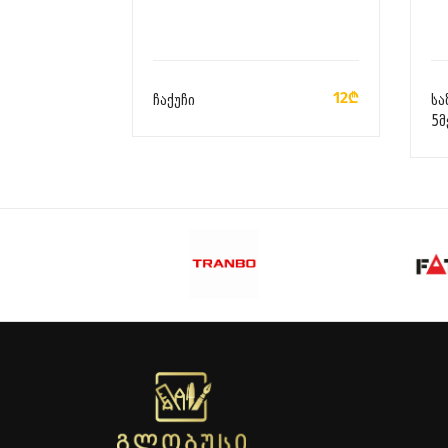
ᲙᲐᲚᲐᲗᲐᲨᲘ ᲓᲐᲛᲐᲢᲔᲑᲐ
12₾
ჩაქუჩი
სა
5მ