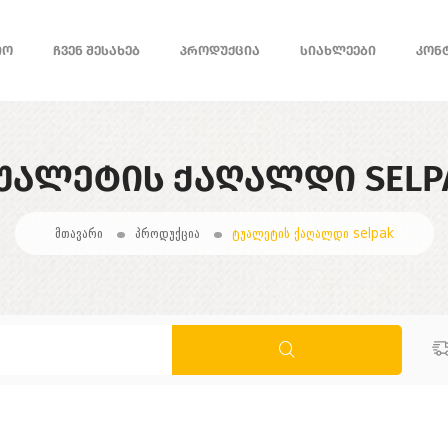
ᲘᲝ
ᲩᲕᲔᲜ ᲨᲔᲡᲐᲮᲔᲑ
ᲞᲠᲝᲓᲣᲥᲪᲘᲐ
ᲡᲘᲐᲮᲚᲔᲔᲑᲘ
ᲙᲝᲜ
ᲣᲐᲚᲔᲢᲘᲡ ᲥᲐᲦᲐᲚᲓᲘ SELP
მთავარი
პროდუქცია
ტუალეტის ქაღალდი selpak