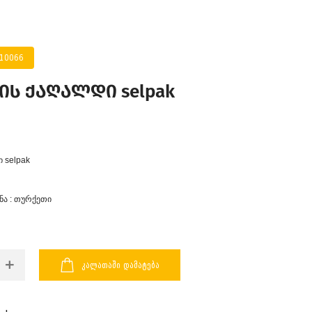
010066
ს ქაღალდი selpak
 selpak
ნა : თურქეთი
ᲙᲐᲚᲐᲗᲐᲨᲘ ᲓᲐᲛᲐᲢᲔᲑᲐ