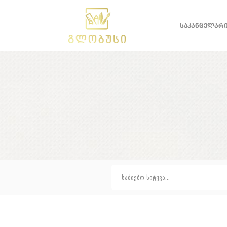
ᲡᲐᲙᲐᲜᲪᲔᲚᲐᲠ