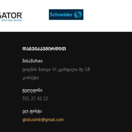
ᲓᲐᲒᲕᲘᲙᲐᲕᲨᲘᲠᲓᲘᲗ
მისამართი
დიღმის მასივი VI კვარტალი მე-18
კორპუსი
ტელეფონი
551 27 42 22
ელ.ფოსტა
globusimb@gmail.com