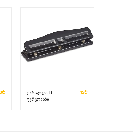
ᲙᲐᲚᲐᲗᲐᲨᲘ ᲓᲐᲛᲐᲢᲔᲑᲐ
0₾
15₾
დირაკოლი 10
ფურცლიანი