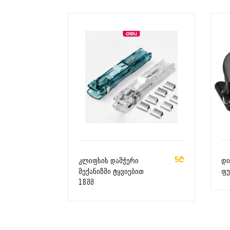
ᲙᲐᲚᲐᲗᲐᲨᲘ ᲓᲐᲛᲐᲢᲔᲑᲐ
5₾
კლიფსის დამჭერი
დი
მექანიზმი ტყვიებით
ფუ
18მმ