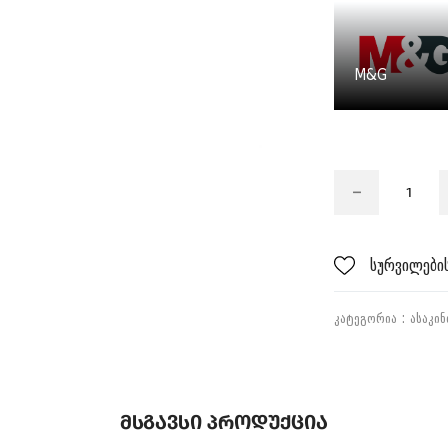
M&G
სურვილების
ᲙᲐᲢᲔᲒᲝᲠᲘᲐ :
ᲐᲡᲐᲙᲘᲜ
Მსგავსი Პროდუქცია