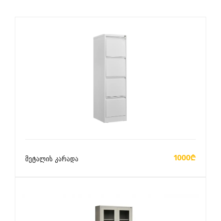
ᲙᲐᲚᲐᲗᲐᲨᲘ ᲓᲐᲛᲐᲢᲔᲑᲐ
1000₾
მეტალის კარადა