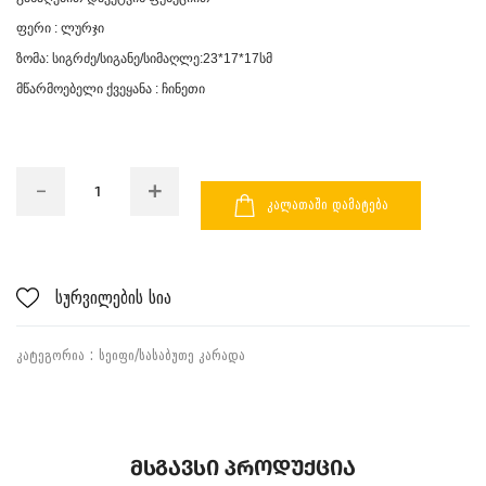
ფერი : ლურჯი
ზომა: სიგრძე/სიგანე/სიმაღლე:23*17*17სმ
მწარმოებელი ქვეყანა : ჩინეთი
ᲙᲐᲚᲐᲗᲐᲨᲘ ᲓᲐᲛᲐᲢᲔᲑᲐ
სურვილების სია
ᲙᲐᲢᲔᲒᲝᲠᲘᲐ :
ᲡᲔᲘᲤᲘ/ᲡᲐᲡᲐᲑᲣᲗᲔ ᲙᲐᲠᲐᲓᲐ
Მსგავსი Პროდუქცია