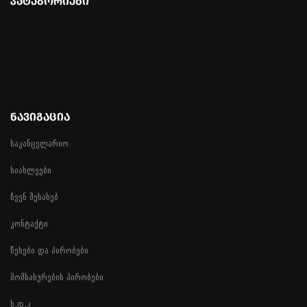
ᲙᲐᲢᲔᲒᲝᲠᲘᲔᲑᲘ
ᲜᲐᲕᲘᲒᲐᲪᲘᲐ
საკანცელარიო
სიახლეები
ჩვენ შესახებ
კონტაქტი
წესები და პირობები
მომსახურების პირობები
ხ.დ.კ