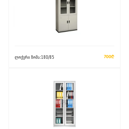
ᲙᲐᲚᲐᲗᲐᲨᲘ ᲓᲐᲛᲐᲢᲔᲑᲐ
700₾
ლოქერი ზომა:180/85