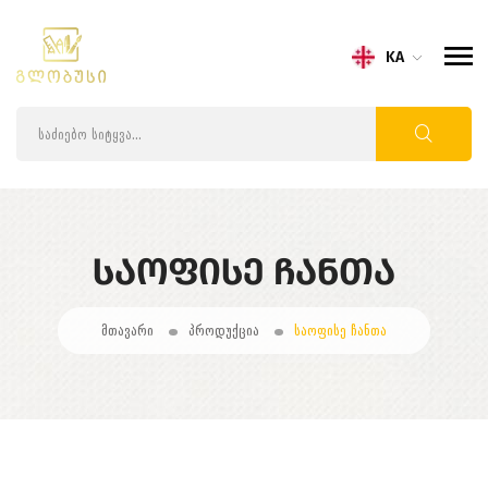
KA
ᲡᲐᲝᲤᲘᲡᲔ ᲩᲐᲜᲗᲐ
მთავარი
პროდუქცია
საოფისე ჩანთა