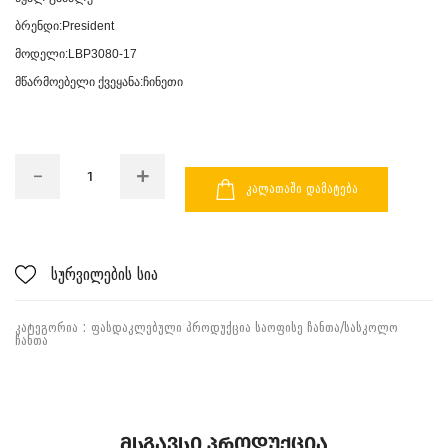
ბრენდი:President
მოდელი:LBP3080-17
მწარმოებელი ქვეყანა:ჩინეთი
ᲙᲐᲚᲐᲗᲐᲨᲘ ᲓᲐᲛᲐᲢᲔᲑᲐ
სურვილების სია
ᲙᲐᲢᲔᲒᲝᲠᲘᲐ :
ᲤᲐᲡᲓᲐᲙᲚᲔᲑᲣᲚᲘ ᲞᲠᲝᲓᲣᲥᲪᲘᲐ
ᲡᲐᲝᲤᲘᲡᲔ ᲩᲐᲜᲗᲐ/ᲡᲐᲡᲙᲝᲚᲝ
ᲩᲐᲜᲗᲐ
Მსგავსი Პროდუქცია