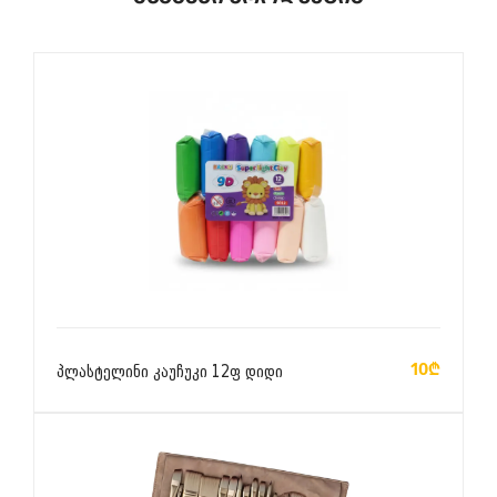
ᲙᲐᲚᲐᲗᲐᲨᲘ ᲓᲐᲛᲐᲢᲔᲑᲐ
10₾
პლასტელინი კაუჩუკი 12ფ დიდი