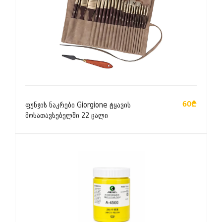
ᲙᲐᲚᲐᲗᲐᲨᲘ ᲓᲐᲛᲐᲢᲔᲑᲐ
60₾
ფუნჯის ნაკრები Giorgione ტყავის
მოსათავსებელში 22 ცალი