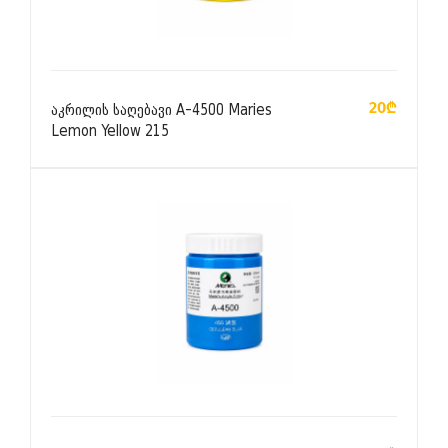
ᲙᲐᲚᲐᲗᲐᲨᲘ ᲓᲐᲛᲐᲢᲔᲑᲐ
20₾
აკრილის საღებავი A-4500 Maries
Lemon Yellow 215
ᲙᲐᲚᲐᲗᲐᲨᲘ ᲓᲐᲛᲐᲢᲔᲑᲐ