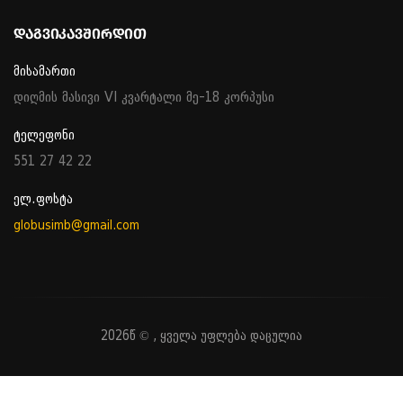
ᲓᲐᲒᲕᲘᲙᲐᲕᲨᲘᲠᲓᲘᲗ
მისამართი
დიღმის მასივი VI კვარტალი მე-18 კორპუსი
ტელეფონი
551 27 42 22
ელ.ფოსტა
globusimb@gmail.com
2026წ © , ყველა უფლება დაცულია