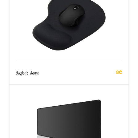
ᲙᲐᲚᲐᲗᲐᲨᲘ ᲓᲐᲛᲐᲢᲔᲑᲐ
8₾
მაუსის პადი