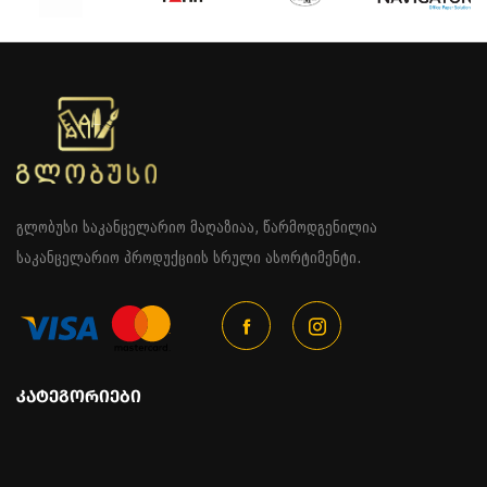
გლობუსი საკანცელარიო მაღაზიაა, წარმოდგენილია
საკანცელარიო პროდუქციის სრული ასორტიმენტი.
ᲙᲐᲢᲔᲒᲝᲠᲘᲔᲑᲘ