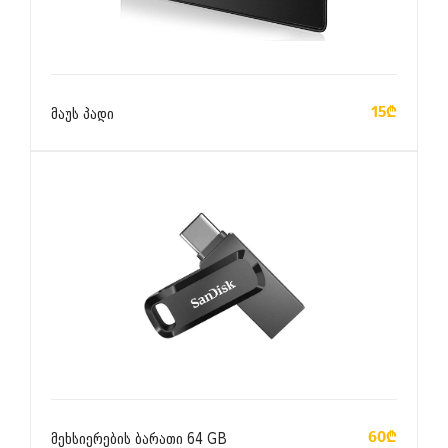
ᲙᲐᲚᲐᲗᲐᲨᲘ ᲓᲐᲛᲐᲢᲔᲑᲐ
15₾
მაუს პადი
ᲙᲐᲚᲐᲗᲐᲨᲘ ᲓᲐᲛᲐᲢᲔᲑᲐ
60₾
მეხსიერების ბარათი 64 GB