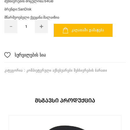
მეხსიერების მოცულობა:64GB
ბრენდი:SanDisk
მწარმეოებელი ქვეყანა:მალაიზია
ᲙᲐᲚᲐᲗᲐᲨᲘ ᲓᲐᲛᲐᲢᲔᲑᲐ
სურვილების სია
ᲙᲐᲢᲔᲒᲝᲠᲘᲐ :
ᲙᲝᲛᲞᲘᲣᲢᲔᲠᲣᲚᲘ ᲐᲥᲡᲔᲡᲣᲐᲠᲔᲑᲘ
ᲛᲔᲮᲡᲘᲔᲠᲔᲑᲘᲡ ᲑᲐᲠᲐᲗᲘ
Მსგავსი Პროდუქცია