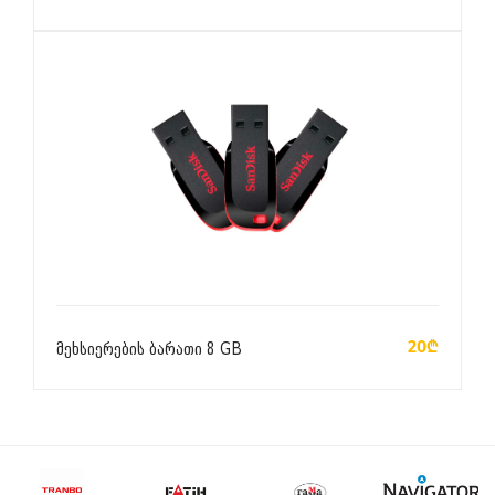
ᲙᲐᲚᲐᲗᲐᲨᲘ ᲓᲐᲛᲐᲢᲔᲑᲐ
20₾
მეხსიერების ბარათი 8 GB