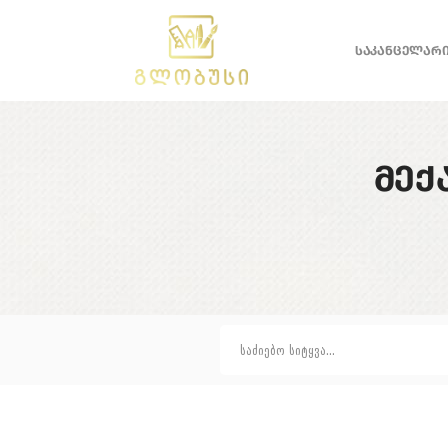
ᲡᲐᲙᲐᲜᲪᲔᲚᲐᲠ
ᲛᲔᲥ