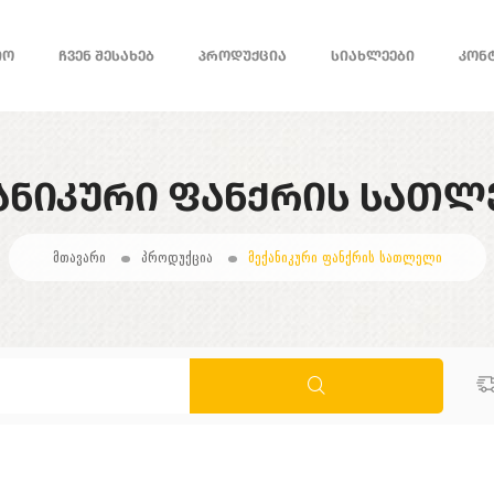
ᲘᲝ
ᲩᲕᲔᲜ ᲨᲔᲡᲐᲮᲔᲑ
ᲞᲠᲝᲓᲣᲥᲪᲘᲐ
ᲡᲘᲐᲮᲚᲔᲔᲑᲘ
ᲙᲝᲜ
ᲐᲜᲘᲙᲣᲠᲘ ᲤᲐᲜᲥᲠᲘᲡ ᲡᲐᲗ
მთავარი
პროდუქცია
მექანიკური ფანქრის სათლელი