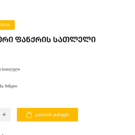
070146
კური ფანქრის სათლელი
ის სათლელი
ა: ჩინეთი
ᲙᲐᲚᲐᲗᲐᲨᲘ ᲓᲐᲛᲐᲢᲔᲑᲐ