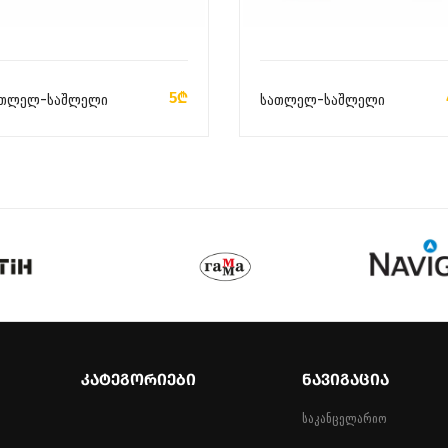
ᲙᲐᲚᲐᲗᲐᲨᲘ ᲓᲐᲛᲐᲢᲔᲑᲐ
ᲙᲐᲚᲐᲗᲐᲨᲘ ᲓᲐᲛᲐᲢᲔᲑᲐ
5₾
ათლელ-საშლელი
სათლელ-საშლელი
ᲙᲐᲢᲔᲒᲝᲠᲘᲔᲑᲘ
ᲜᲐᲕᲘᲒᲐᲪᲘᲐ
საკანცელარიო