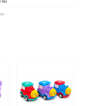
 სია
ᲔᲚᲘ