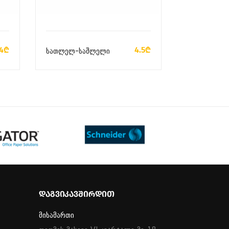
ᲙᲐᲚᲐᲗᲐᲨᲘ ᲓᲐᲛᲐᲢᲔᲑᲐ
4₾
4.5₾
სათლელ-საშლელი
ᲓᲐᲒᲕᲘᲙᲐᲕᲨᲘᲠᲓᲘᲗ
მისამართი