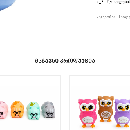
სურვილების
ᲙᲐᲢᲔᲒᲝᲠᲘᲐ :
ᲡᲐᲗᲚ
Მსგავსი Პროდუქცია