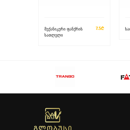
ᲙᲐᲚᲐᲗᲐᲨᲘ ᲓᲐᲛᲐᲢᲔᲑᲐ
7.5₾
მექანიკური ფანქრის
ს
სათლელი