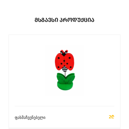
Მსგავსი Პროდუქცია
ᲙᲐᲚᲐᲗᲐᲨᲘ ᲓᲐᲛᲐᲢᲔᲑᲐ
2₾
ფასმაჩვენებელი