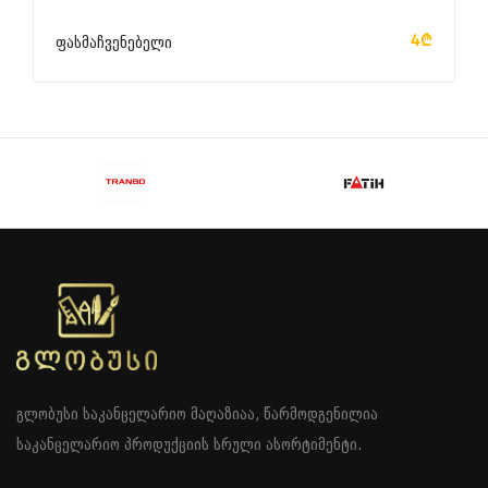
ᲙᲐᲚᲐᲗᲐᲨᲘ ᲓᲐᲛᲐᲢᲔᲑᲐ
4₾
ფასმაჩვენებელი
გლობუსი საკანცელარიო მაღაზიაა, წარმოდგენილია
საკანცელარიო პროდუქციის სრული ასორტიმენტი.