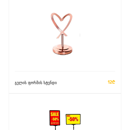
ᲙᲐᲚᲐᲗᲐᲨᲘ ᲓᲐᲛᲐᲢᲔᲑᲐ
12₾
გულის ფორმის სტენდი