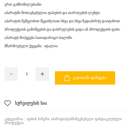
ერთ განზომილებიანი
აპარატში მოთავსებულია ფასების და თარიღების ლენტი.
აპარატის მეშვეობით შეგიძლიათ სხვა და სხვა ზედაპირძე დაიტანოთ
პროდუქციის გამოშვების და დასრულების ვადა ან პროდუქციის ფასი.
აპარატს მოჰყვება სათადარიგო ბალიში .
მწარმოებელი ქვეყანა : იტალია
ᲙᲐᲚᲐᲗᲐᲨᲘ ᲓᲐᲛᲐᲢᲔᲑᲐ
სურვილების სია
ᲙᲐᲢᲔᲒᲝᲠᲘᲐ :
ᲤᲐᲡᲘᲡ ᲡᲐᲬᲔᲠᲘ ᲐᲞᲐᲠᲐᲢᲘ/ᲤᲐᲡᲛᲐᲩᲕᲔᲜᲔᲑᲔᲚᲘ
ᲤᲐᲡᲓᲐᲙᲚᲔᲑᲣᲚᲘ
ᲞᲠᲝᲓᲣᲥᲪᲘᲐ