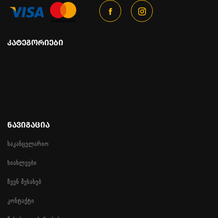
ᲙᲐᲢᲔᲒᲝᲠᲘᲔᲑᲘ
ᲜᲐᲕᲘᲒᲐᲪᲘᲐ
საკანცელარიო
სიახლეები
ჩვენ შესახებ
კონტაქტი