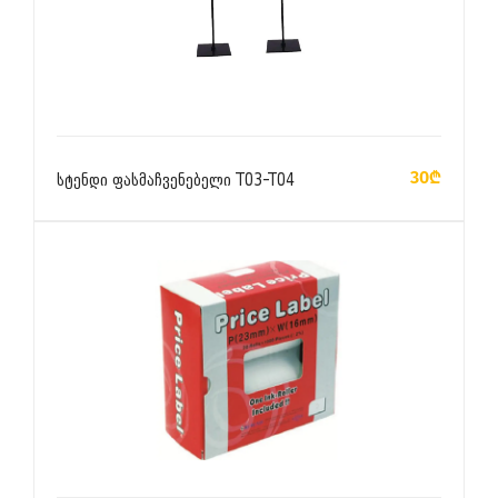
ᲙᲐᲚᲐᲗᲐᲨᲘ ᲓᲐᲛᲐᲢᲔᲑᲐ
30₾
სტენდი ფასმაჩვენებელი T03-T04