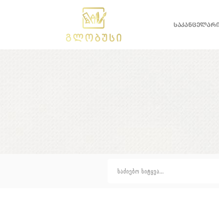
ᲡᲐᲙᲐᲜᲪᲔᲚᲐᲠ