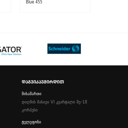
Blue 455
ᲓᲐᲒᲕᲘᲙᲐᲕᲨᲘᲠᲓᲘᲗ
მისამართი
დიღმის მასივი VI კვარტალი მე-18
კორპუსი
ტელეფონი