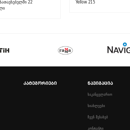
სათავსებელში 22
Yellow 215
ლი
ᲙᲐᲢᲔᲒᲝᲠᲘᲔᲑᲘ
ᲜᲐᲕᲘᲒᲐᲪᲘᲐ
საკანცელარიო
სიახლეები
ჩვენ შესახებ
კონტაქტი