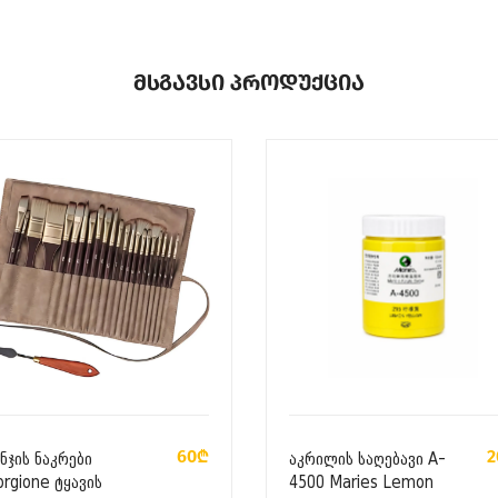
Მსგავსი Პროდუქცია
ᲙᲐᲚᲐᲗᲐᲨᲘ ᲓᲐᲛᲐᲢᲔᲑᲐ
ᲙᲐᲚᲐᲗᲐᲨᲘ ᲓᲐᲛᲐᲢᲔᲑᲐ
60₾
2
ნჯის ნაკრები
აკრილის საღებავი A-
orgione ტყავის
4500 Maries Lemon