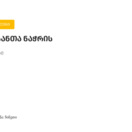
033969
ჩანთა ნაჭრის
0₾
ა: ჩინეთი