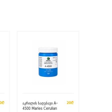
ᲙᲐᲚᲐᲗᲐᲨᲘ ᲓᲐᲛᲐᲢᲔᲑᲐ
0₾
20₾
აკრილის საღებავი A-
4500 Maries Cerulian