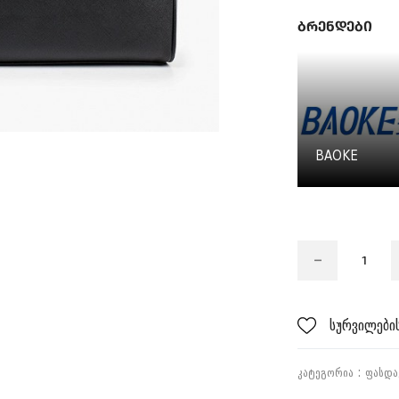
ბრენდები
BAOKE
სურვილების
ᲙᲐᲢᲔᲒᲝᲠᲘᲐ :
ᲤᲐᲡᲓᲐ