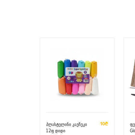
ᲙᲐᲚᲐᲗᲐᲨᲘ ᲓᲐᲛᲐᲢᲔᲑᲐ
10₾
პლასტელინი კაუჩუკი
ფუ
12ფ დიდი
Gi