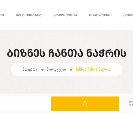
ᲘᲝ
ᲩᲕᲔᲜ ᲨᲔᲡᲐᲮᲔᲑ
ᲞᲠᲝᲓᲣᲥᲪᲘᲐ
ᲡᲘᲐᲮᲚᲔᲔᲑᲘ
ᲙᲝᲜ
ᲑᲘᲖᲜᲔᲡ ᲩᲐᲜᲗᲐ ᲜᲐᲭᲠᲘᲡ
მთავარი
პროდუქცია
ბიზნეს ჩანთა ნაჭრის