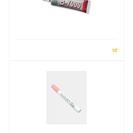
ADD TO CART
5₾