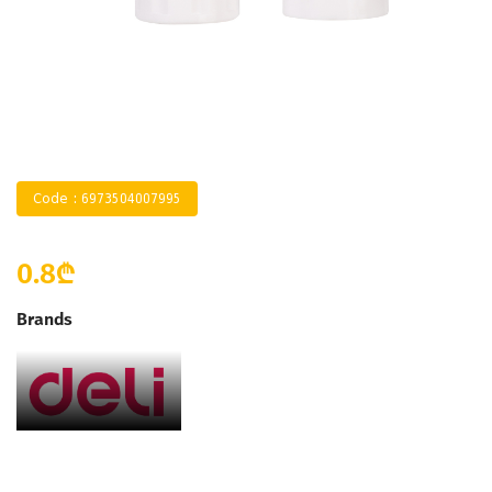
Code : 6973504007995
0.8₾
Brands